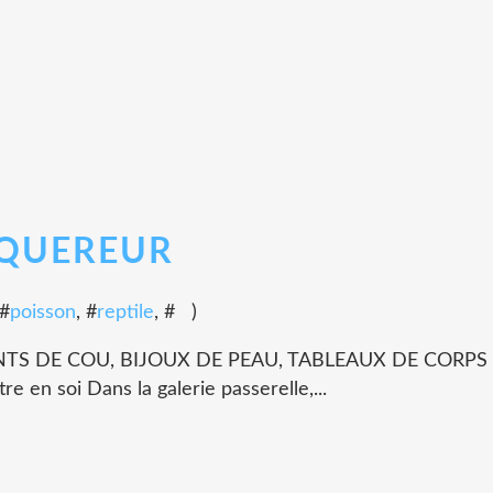
CQUEREUR
 #
poisson
, #
reptile
, #
)
NTS DE COU, BIJOUX DE PEAU, TABLEAUX DE CORP
e en soi Dans la galerie passerelle,...