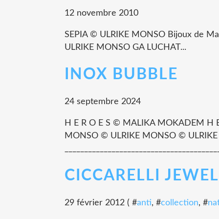
12 novembre 2010
SEPIA © ULRIKE MONSO Bijoux de Main co
ULRIKE MONSO GA LUCHAT...
INOX BUBBLE
24 septembre 2024
H E R O E S © MALIKA MOKADEM H E R O
MONSO © ULRIKE MONSO © ULRIK
_______________________________________
CICCARELLI JEWEL
29 février 2012 ( #
anti
, #
collection
, #
na