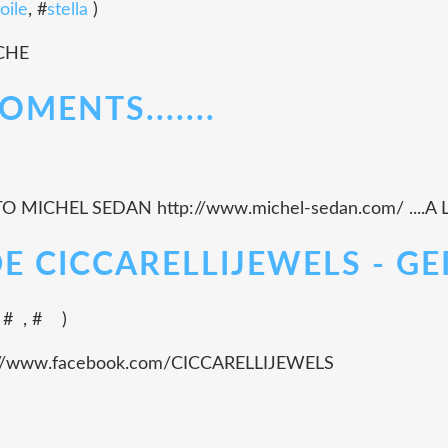
oile
, #
stella
)
CHE
MENTS.......
O MICHEL SEDAN http://www.michel-sedan.com/ ...
 CICCARELLIJEWELS - GE
, #
, #
)
tps://www.facebook.com/CICCARELLIJEWELS