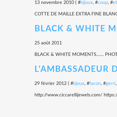
13 novembre 2010 ( #
bijoux
, #
coup
, #
et
COTTE DE MAILLE EXTRA FINE BLAN
BLACK & WHITE MO
25 août 2011
BLACK & WHITE MOMENTS....... PHOT
L'AMBASSADEUR DE
29 février 2012 ( #
bjoux
, #
facon
, #
gerri
http://www.ciccarellijewels.com/ ht