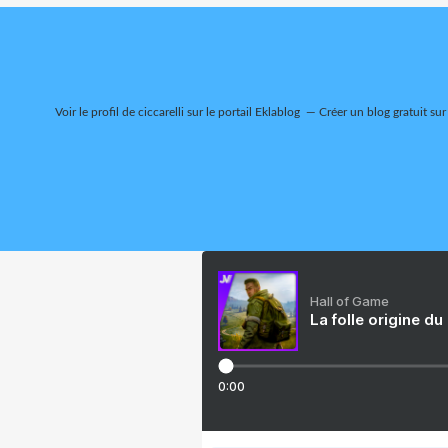
Voir le profil de
ciccarelli
sur le portail Eklablog
Créer un blog gratuit sur
Hall of Game
La folle origine du
0:00