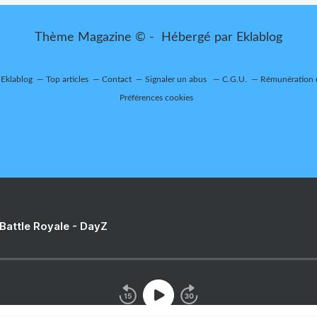
Thème Magazine © - Hébergé par
Eklablog
 Eklablog
Top articles
Contact
Signaler un abus
C.G.U.
Rémunération e
Préférences cookies
 Battle Royale - DayZ