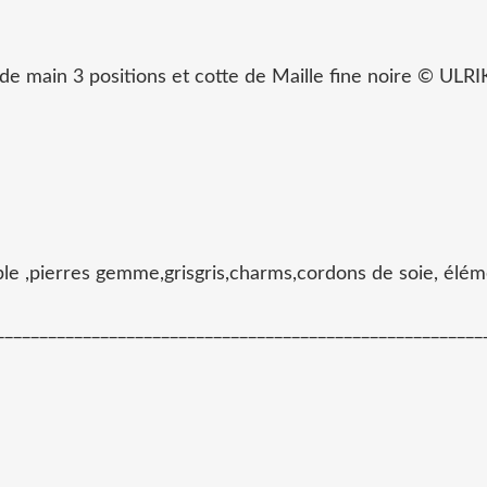
de main 3 positions et cotte de Maille fine noire © ULRI
ovible ,pierres gemme,grisgris,charms,cordons de so
________________________________________________________