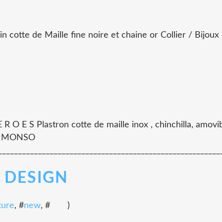
tte de Maille fine noire et chaine or Collier / Bijoux 
 E S Plastron cotte de maille inox , chinchilla, am
E MONSO
_________________________________________________________
 DESIGN
ture
, #
new
, #
)