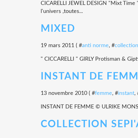
CICARELLI JEWEL DESIGN "Mixt Time ", " C
l'univers ,toutes...
MIXED
19 mars 2011 ( #
anti norme
, #
collectio
" CICCARELLI " GIRLY Protisman & Giptys 
INSTANT DE FEM
13 novembre 2010 ( #
femme
, #
instant
,
INSTANT DE FEMME © ULRIKE MONSO
COLLECTION SEPI