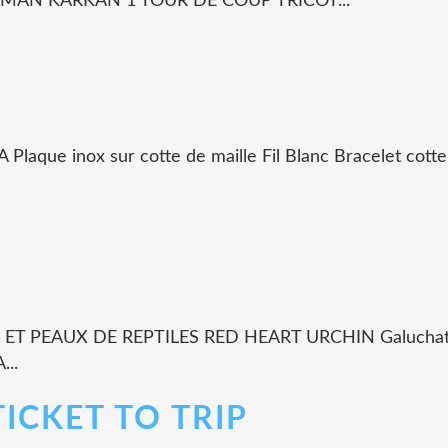
AN KARKAN 1 TOUR DE COUP TRICOT...
nox sur cotte de maille Fil Blanc Bracelet cotte de 
PEAUX DE REPTILES RED HEART URCHIN Galuchat rouge tré
..
TICKET TO TRIP