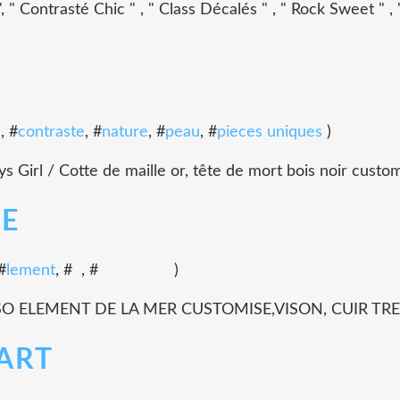
ontrasté Chic " , " Class Décalés " , " Rock Sweet " , " 
n
, #
contraste
, #
nature
, #
peau
, #
pieces uniques
)
Girl / Cotte de maille or, tête de mort bois noir customi
ME
 #
lement
, #
, #
)
 ELEMENT DE LA MER CUSTOMISE,VISON, CUIR TRES
'ART