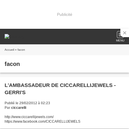
Publicité
MENU
Accueil
» facon
facon
L'AMBASSADEUR DE CICCARELLIJEWELS -
GERRI'S
Publié le 29/02/2012 à 02:23
Par
ciccarelli
http://www.ciccarellijewels.com/
https://www.facebook.com/CICCARELLIJEWELS