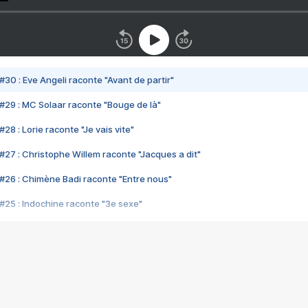
#30 : Eve Angeli raconte "Avant de partir"
#29 : MC Solaar raconte "Bouge de là"
28 : Lorie raconte "Je vais vite"
#27 : Christophe Willem raconte "Jacques a dit"
#26 : Chimène Badi raconte "Entre nous"
#25 : Indochine raconte "3e sexe"
#24 : Zaho raconte "C'est chelou"
#23 : Patrick Bruel raconte "Au café des délices"
#22 : Kyo raconte "Le chemin"
#21 : Nolwenn Leroy raconte "Cassé"