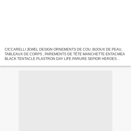
CICCARELLI JEWEL DESIGN ORNEMENTS DE COU, BIJOUX DE PEAU,
TABLEAUX DE CORPS , PAREMENTS DE TËTE MANCHETTE ENTACMEA
BLACK TENTACLE PLASTRON DAY LIFE PARURE SEPIOR HEROES
MANCHETTE GALUK ALL SIDES / FIRE GERRIS La cage de l'être en soi
Dans la galerie passerelle,...