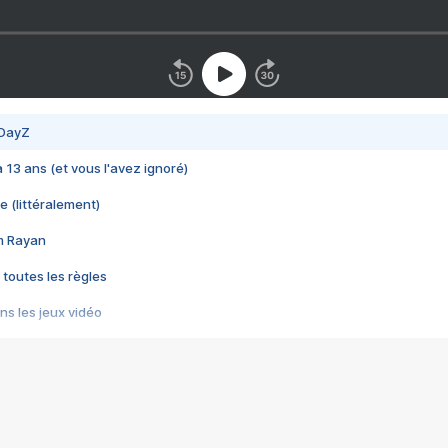
 DayZ
 a 13 ans (et vous l'avez ignoré)
e (littéralement)
im Rayan
 toutes les règles
s les jeux vidéo
us choquant de Rockstar ? - Le scandale BULLY
e plus moche de Steam
du RÊVE tourne au CAUCHEMAR