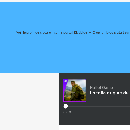
Voir le profil de
ciccarelli
sur le portail Eklablog
Créer un blog gratuit sur
Hall of Game
La folle origine du
0:00