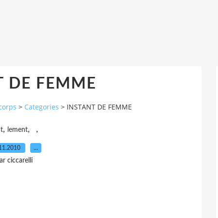
T DE FEMME
corps
>
Categories
>
INSTANT DE FEMME
,
,
,
t
lement
11.2010
…
ar ciccarelli