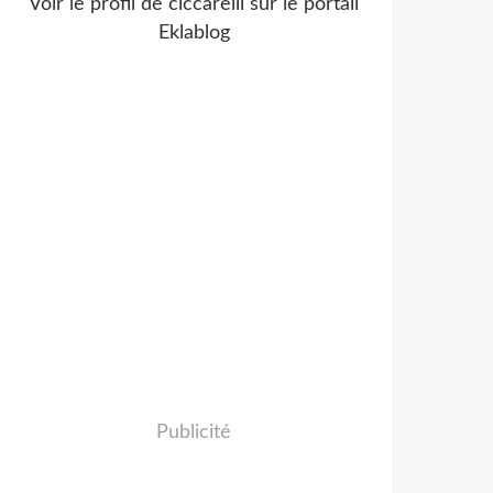
Voir le profil de
ciccarelli
sur le portail
Eklablog
Publicité