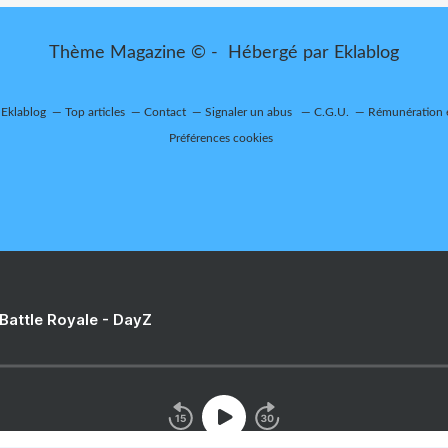
Thème Magazine © - Hébergé par
Eklablog
 Eklablog
Top articles
Contact
Signaler un abus
C.G.U.
Rémunération e
Préférences cookies
 Battle Royale - DayZ